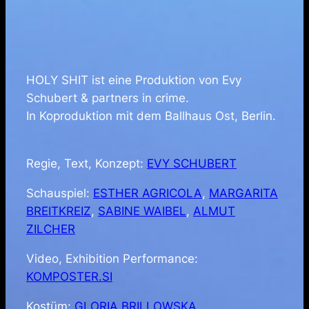
HOLY SHIT ist eine Produktion von Evy
Schubert & partners in crime.
In Koproduktion mit dem Ballhaus Ost, Berlin.
Regie, Text, Konzept:
EVY SCHUBERT
Schauspiel:
ESTHER AGRICOLA
,
MARGARITA
BREITKREIZ
,
SABINE WAIBEL
,
ALMUT
ZILCHER
Video, Exhibition Performance:
KOMPOSTER.SI
Kostüm:
GLORIA BRILLOWSKA