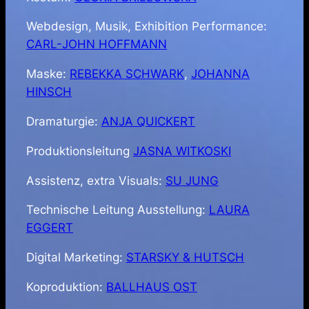
Webdesign, Musik, Exhibition Performance:
CARL-JOHN HOFFMANN
Maske:
REBEKKA SCHWARK
,
JOHANNA
HINSCH
Dramaturgie:
ANJA QUICKERT
Produktionsleitung
JASNA WITKOSKI
Assistenz, extra Visuals:
SU JUNG
Technische Leitung Ausstellung:
LAURA
EGGERT
Digital Marketing:
STARSKY & HUTSCH
Koproduktion:
BALLHAUS OST