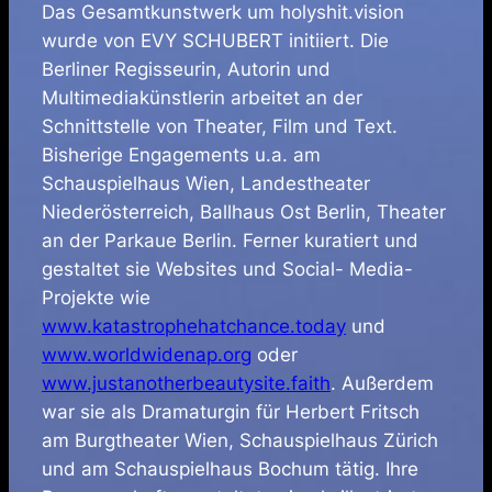
Das Gesamtkunstwerk um holyshit.vision
wurde von EVY SCHUBERT initiiert. Die
Berliner Regisseurin, Autorin und
Multimediakünstlerin arbeitet an der
Schnittstelle von Theater, Film und Text.
Bisherige Engagements u.a. am
Schauspielhaus Wien, Landestheater
Niederösterreich, Ballhaus Ost Berlin, Theater
an der Parkaue Berlin. Ferner kuratiert und
gestaltet sie Websites und Social- Media-
Projekte wie
www.katastrophehatchance.today
und
www.worldwidenap.org
oder
www.justanotherbeautysite.faith
. Außerdem
war sie als Dramaturgin für Herbert Fritsch
am Burgtheater Wien, Schauspielhaus Zürich
und am Schauspielhaus Bochum tätig. Ihre